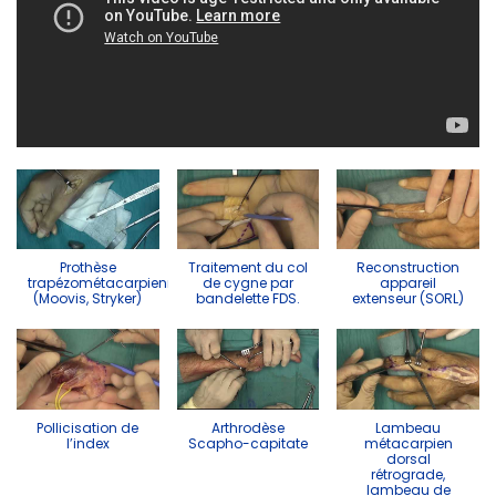
Prothèse
Traitement du col
Reconstruction
trapézométacarpienne
de cygne par
appareil
(Moovis, Stryker)
bandelette FDS.
extenseur (SORL)
Pollicisation de
Arthrodèse
Lambeau
l’index
Scapho-capitate
métacarpien
dorsal
rétrograde,
lambeau de