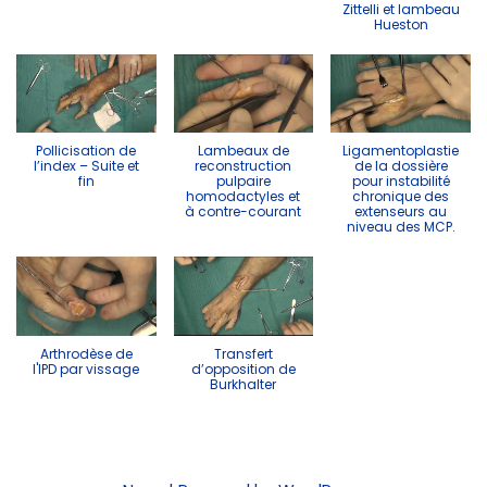
Zittelli et lambeau
Hueston
Pollicisation de
Lambeaux de
Ligamentoplastie
l’index – Suite et
reconstruction
de la dossière
fin
pulpaire
pour instabilité
homodactyles et
chronique des
à contre-courant
extenseurs au
niveau des MCP.
Arthrodèse de
Transfert
l'IPD par vissage
d’opposition de
Burkhalter